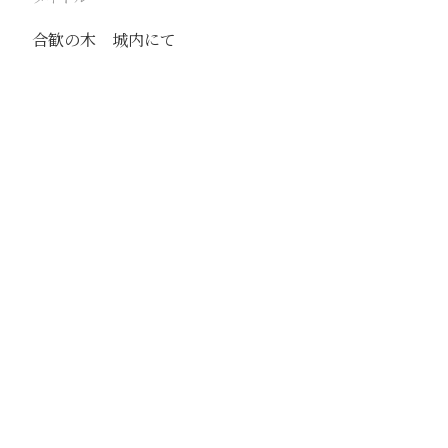
合歓の木 城内にて
駅
輝県
路線
撮影年月
1941年7月
撮影者
加島