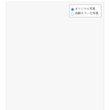
+
オリジナル写真
自動カラー化写真
-