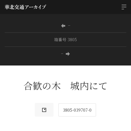
−
箱番号 3805
−
合歓の木 城内にて
3805-039707-0