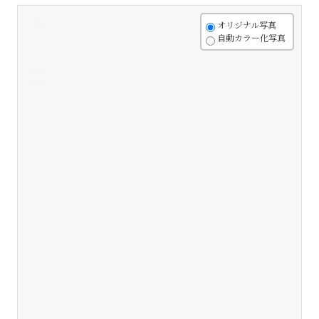
+
オリジナル写真
自動カラー化写真
-