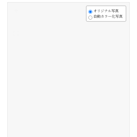
+
オリジナル写真
自動カラー化写真
-