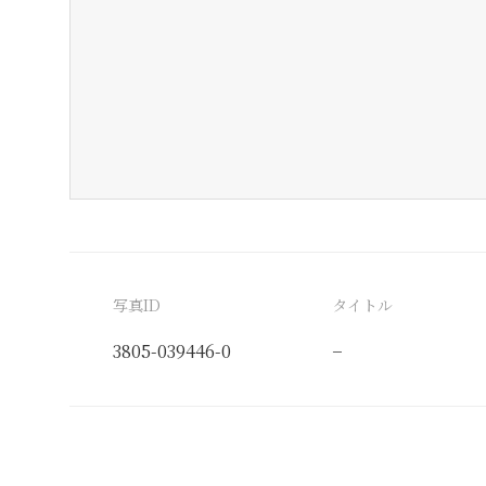
写真ID
タイトル
3805-039446-0
−
分類番号
検閲印