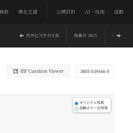
検索
華北交通
公開目的
AI・技術
活動
世界紅卍字会支部
箱番号 3805
−
IIIF Curation Viewer
3805-039446-0
オリジナル写真
自動カラー化写真