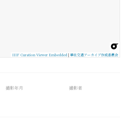
IIIF Curation Viewer Embedded
|
華北交通アーカイブ作成委員会
撮影年月
撮影者
備考