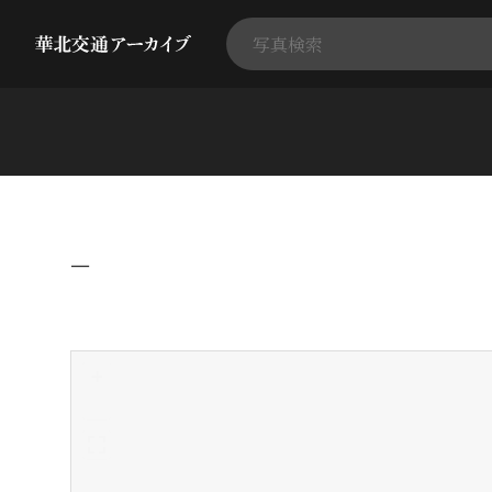
−
+
-