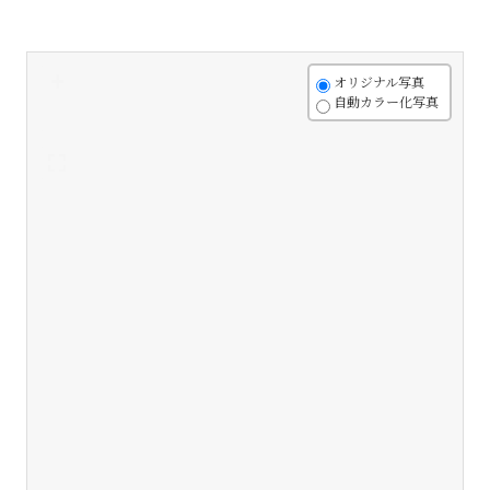
+
オリジナル写真
自動カラー化写真
-