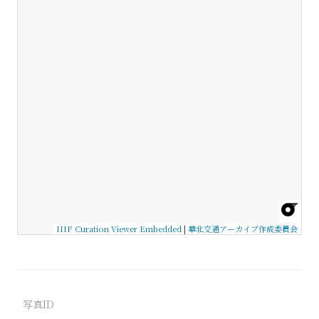
IIIF Curation Viewer Embedded
|
華北交通アーカイブ作成委員会
写真ID