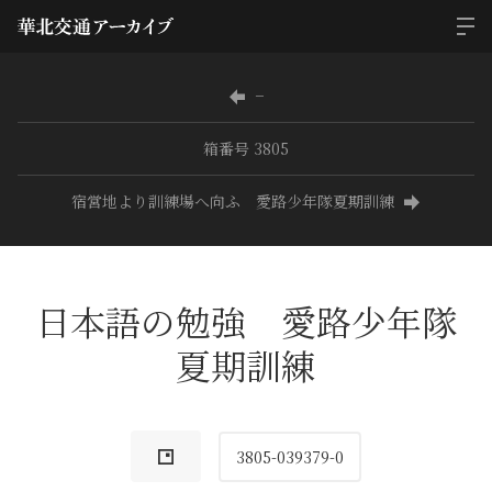
−
箱番号 3805
宿営地より訓練場へ向ふ 愛路少年隊夏期訓練
日本語の勉強 愛路少年隊
夏期訓練
3805-039379-0