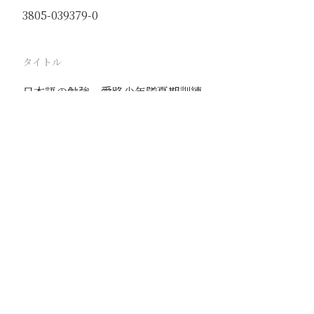
3805-039379-0
タイトル
日本語の勉強 愛路少年隊夏期訓練
駅
路線
撮影年月
1941年7月