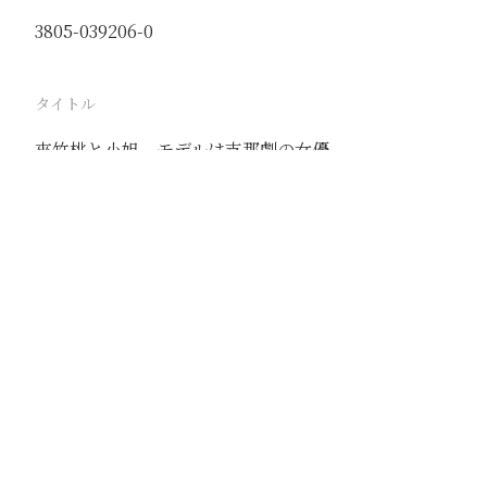
3805-039206-0
タイトル
夾竹桃と小姐 モデルは支那劇の女優
駅
北京
路線
京古線
京包線
大台線
通州東站線
撮影年月