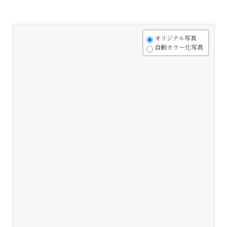
+
オリジナル写真
自動カラー化写真
-