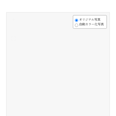
+
オリジナル写真
自動カラー化写真
-