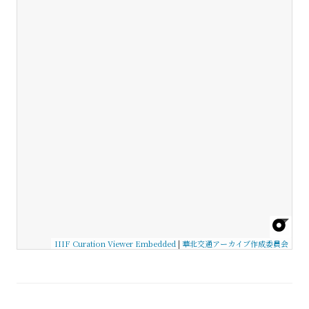
IIIF Curation Viewer Embedded
|
華北交通アーカイブ作成委員会