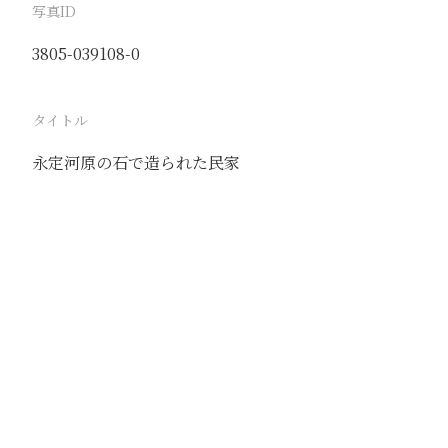
写真ID
3805-039108-0
タイトル
永定河原の石で造られた民家
駅
珠窩
路線
同塘線
撮影年月