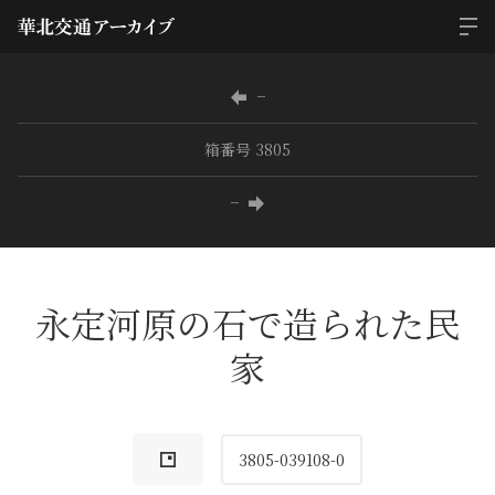
−
箱番号 3805
−
永定河原の石で造られた民
家
3805-039108-0