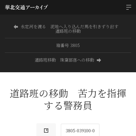
永定河を渡る 泥地へ入り込んだ馬を引きずり出す
道路班の移動
箱番号 3805
道路班移動 珠窩部落への移動
道路班の移動 苦力を指揮
する警務員
3805-039100-0