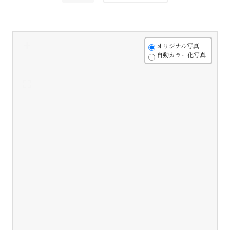
+
オリジナル写真
自動カラー化写真
-