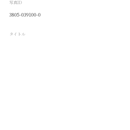
写真ID
3805-039100-0
タイトル
道路班の移動 苦力を指揮する警務員
駅
路線
同塘線
撮影年月