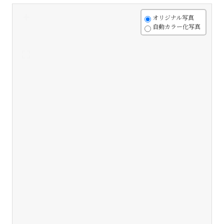
+
オリジナル写真
自動カラー化写真
-