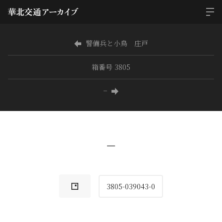
警備兵と小鳥 庄戸
箱番号 3805
−
−
3805-039043-0