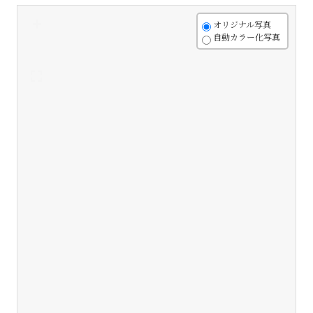
+
オリジナル写真
自動カラー化写真
-