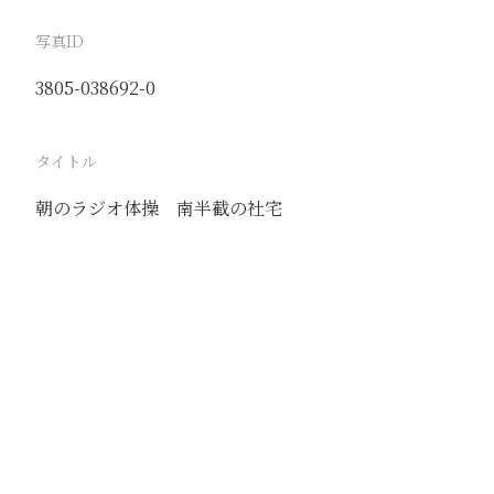
写真ID
3805-038692-0
タイトル
朝のラジオ体操 南半截の社宅
駅
北京
路線
京古線
京包線
大台線
通州東站線