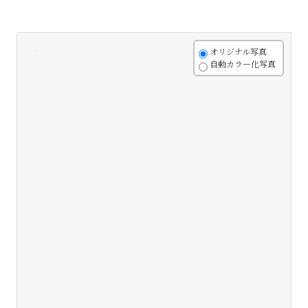
+
オリジナル写真
自動カラー化写真
-