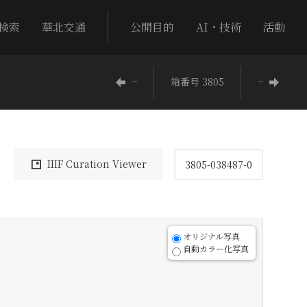
検索
華北交通
公開目的
AI・技術
活動
−
箱番号 3805
−
IIIF Curation Viewer
3805-038487-0
オリジナル写真
自動カラー化写真