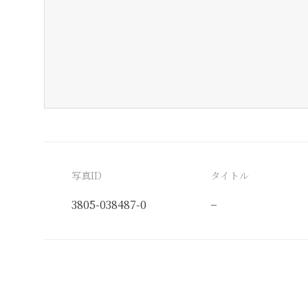
写真ID
タイトル
3805-038487-0
−
分類番号
検閲印