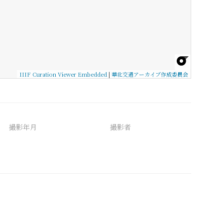
IIIF Curation Viewer Embedded
|
華北交通アーカイブ作成委員会
撮影年月
撮影者
備考