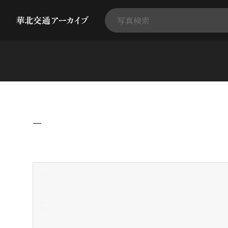
−
+
-