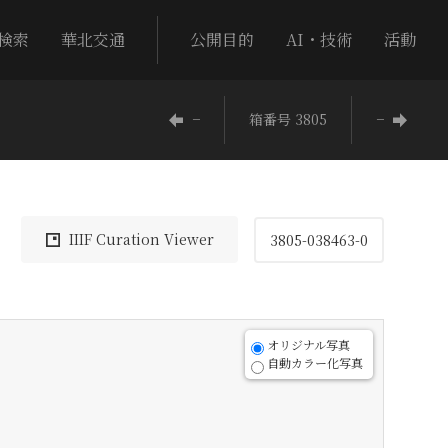
検索
華北交通
公開目的
AI・技術
活動
−
箱番号 3805
−
IIIF Curation Viewer
3805-038463-0
オリジナル写真
自動カラー化写真