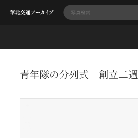
青年隊の分列式 創立二週
+
-