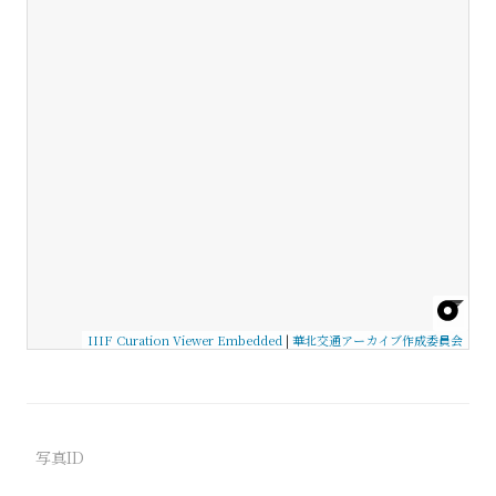
IIIF Curation Viewer Embedded
|
華北交通アーカイブ作成委員会
写真ID