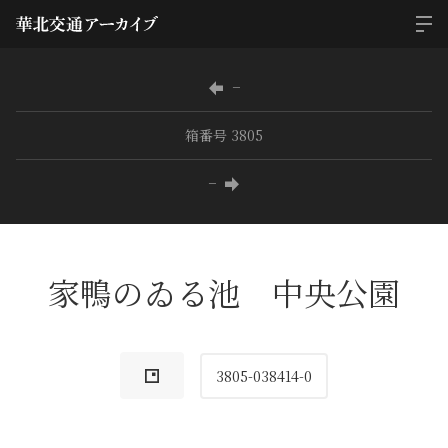
−
箱番号 3805
−
家鴨のゐる池 中央公園
3805-038414-0