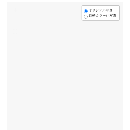
+
オリジナル写真
自動カラー化写真
-