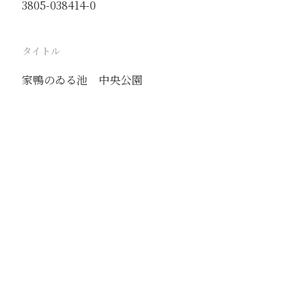
3805-038414-0
タイトル
家鴨のゐる池 中央公園
駅
北京
路線
京古線
京包線
大台線
通州東站線
撮影年月
1941年5月