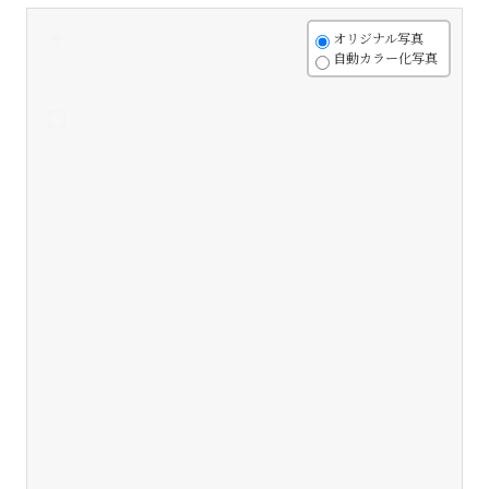
+
オリジナル写真
自動カラー化写真
-