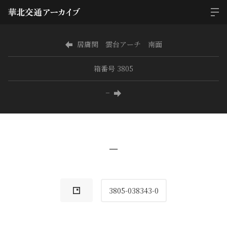
居庸関 雲台アーチ 南面
箱番号 3805
−
−
3805-038343-0