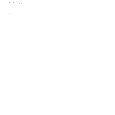
タイトル
−
駅
路線
撮影年月
撮影者