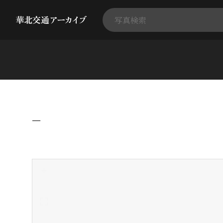
−
+
-