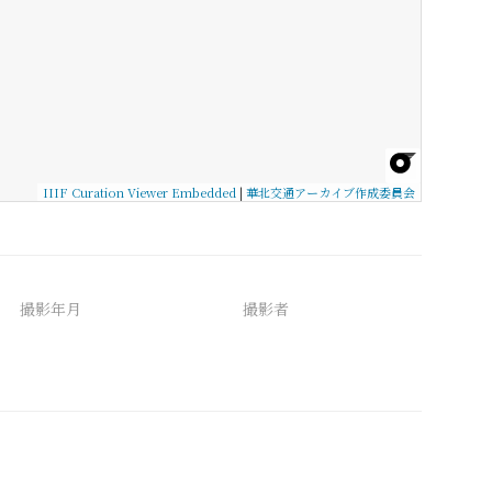
IIIF Curation Viewer Embedded
|
華北交通アーカイブ作成委員会
撮影年月
撮影者
備考