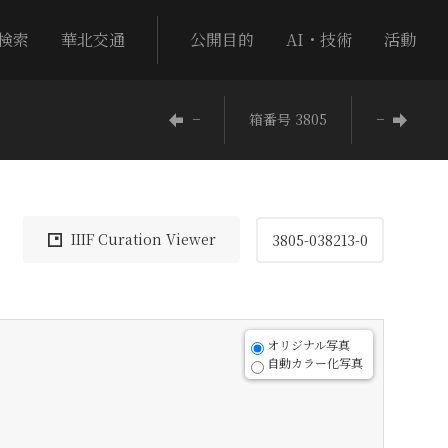
検索
華北交通
公開目的
AI・技術
活動
−
箱番号 3805
−
IIIF Curation Viewer
3805-038213-0
オリジナル写真
自動カラー化写真