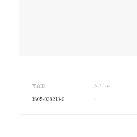
写真ID
タイトル
3805-038213-0
−
分類番号
検閲印