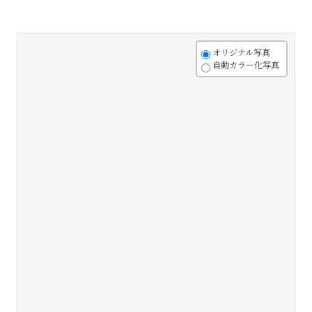
+
オリジナル写真
自動カラー化写真
-