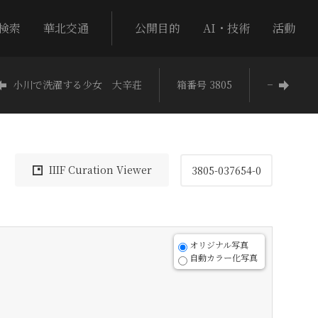
検索
華北交通
公開目的
AI・技術
活動
小川で洗濯する少女 大辛荘
箱番号 3805
−
IIIF Curation Viewer
3805-037654-0
オリジナル写真
自動カラー化写真