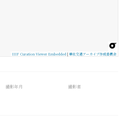
IIIF Curation Viewer Embedded
|
華北交通アーカイブ作成委員会
撮影年月
撮影者
備考