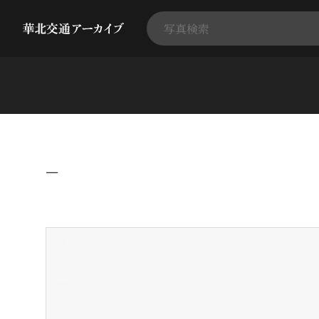
−
+
-