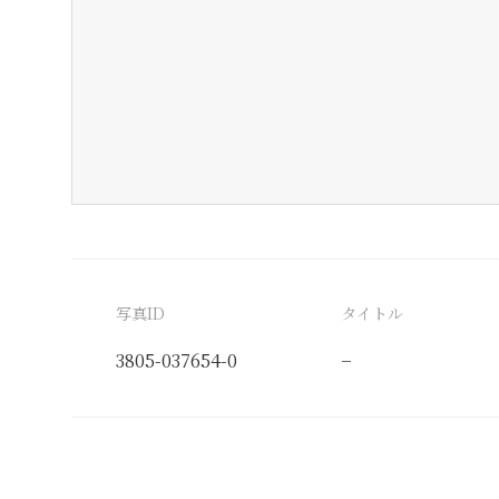
写真ID
タイトル
3805-037654-0
−
分類番号
検閲印