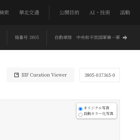
検索
華北交通
公開目的
AI・技術
活動
箱番号 3805
自動車隊 中央和平救国軍第一軍
IIIF Curation Viewer
3805-037365-0
オリジナル写真
自動カラー化写真