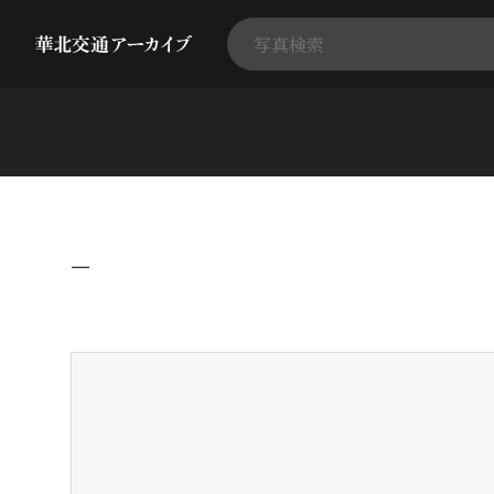
−
+
-