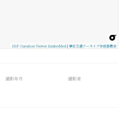
IIIF Curation Viewer Embedded
|
華北交通アーカイブ作成委員会
撮影年月
撮影者
備考