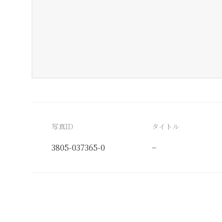
写真ID
タイトル
3805-037365-0
−
分類番号
検閲印