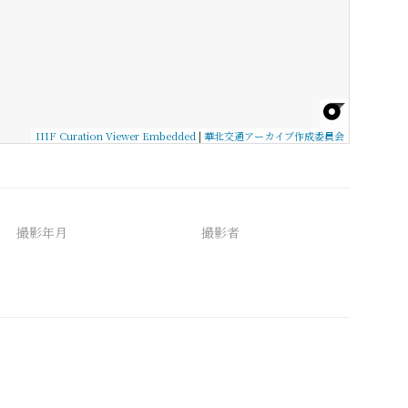
IIIF Curation Viewer Embedded
|
華北交通アーカイブ作成委員会
撮影年月
撮影者
備考