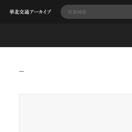
−
+
-