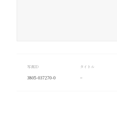
写真ID
タイトル
3805-037270-0
−
分類番号
検閲印