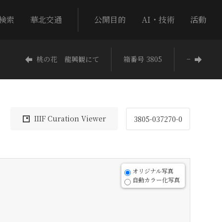
検索
華北交通
公開目的
AI・技術
活動
桃の花 龍興観にて
箱番号 3805
−
IIIF Curation Viewer
3805-037270-0
オリジナル写真
自動カラー化写真