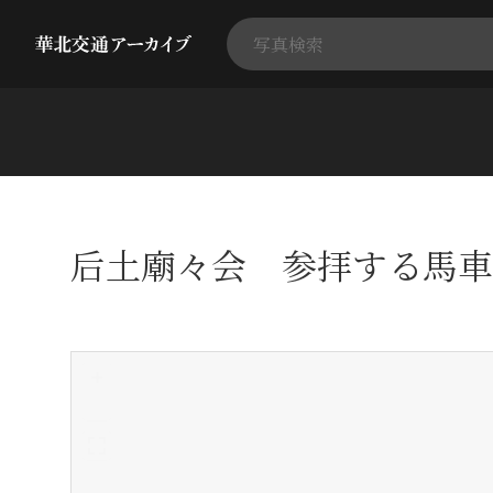
后土廟々会 参拝する馬車
+
-