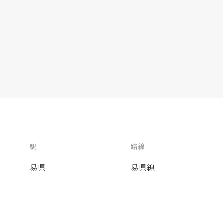
駅
路線
易県
易県線