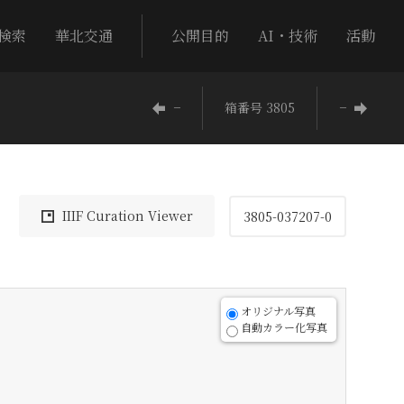
検索
華北交通
公開目的
AI・技術
活動
−
箱番号 3805
−
IIIF Curation Viewer
3805-037207-0
オリジナル写真
自動カラー化写真