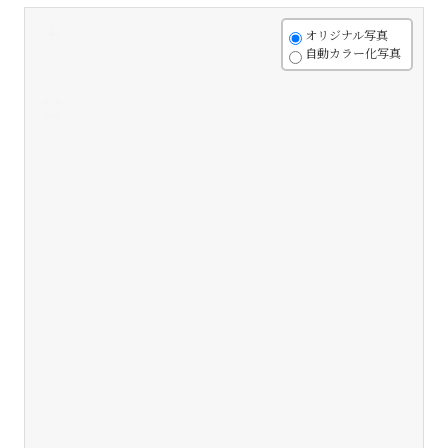
+
オリジナル写真
自動カラー化写真
-