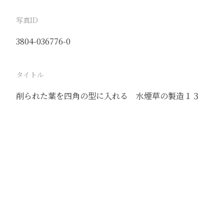
写真ID
3804-036776-0
タイトル
削られた葉を四角の型に入れる 水煙草の製造１３
駅
清化
路線
懐慶線