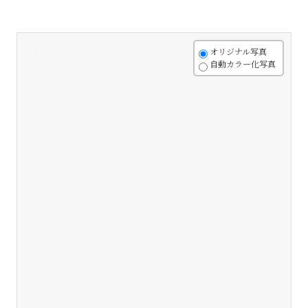
+
オリジナル写真
自動カラー化写真
-