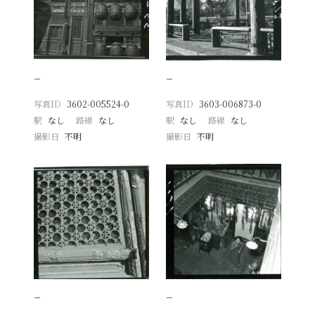
−
−
写真ID
3602-005524-0
写真ID
3603-006873-0
駅
なし
路線
なし
駅
なし
路線
なし
撮影日
不明
撮影日
不明
−
−