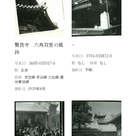
賢良寺 六角双堂の風
−
鈴
写真ID
3701-015872-0
駅
なし
路線
なし
写真ID
3605-015017-0
撮影日
不明
駅
北京
路線
京包線 京古線 大台線 通
州東站線
撮影日
1939年4月