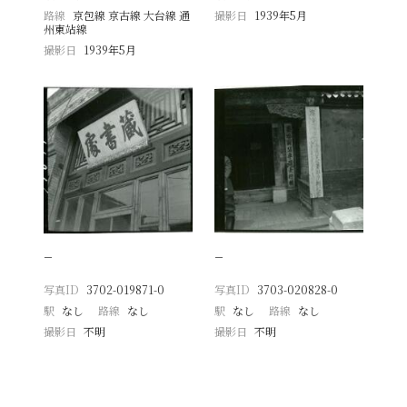
路線
京包線 京古線 大台線 通
撮影日
1939年5月
州東站線
撮影日
1939年5月
−
−
写真ID
3702-019871-0
写真ID
3703-020828-0
駅
なし
路線
なし
駅
なし
路線
なし
撮影日
不明
撮影日
不明