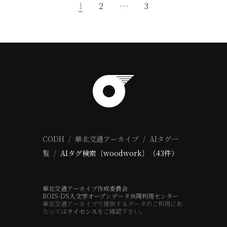
1
2
…
3
CODH
華北交通アーカイブ
AIタグ一
覧
AIタグ検索〔woodwork〕（43件）
華北交通アーカイブ作成委員会
ROIS-DS人文学オープンデータ共同利用センター
華北交通アーカイブで提供するデータのご利用にあ
たっては
ライセンス
をご確認下さい。