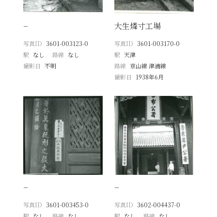
−
大生燐寸工場
写真ID
3601-003123-0
写真ID
3601-003170-0
駅
なし
路線
なし
駅
天津
撮影日
不明
路線
京山線 津浦線
撮影日
1938年6月
−
−
写真ID
3601-003453-0
写真ID
3602-004437-0
駅
なし
路線
なし
駅
なし
路線
なし