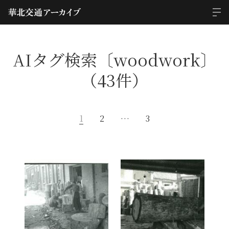
AIタグ検索〔woodwork〕
（43件）
1
2
…
3