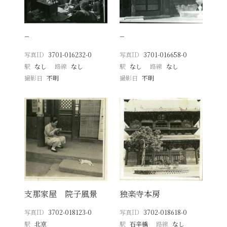
−
−
写真ID
3701-016232-0
写真ID
3701-016658-0
駅
なし
路線
なし
駅
なし
路線
なし
撮影日
不明
撮影日
不明
支那家屋 院子風景
独楽寺本房
写真ID
3702-018123-0
写真ID
3702-018618-0
駅
北京
駅
石辛橋
路線
なし