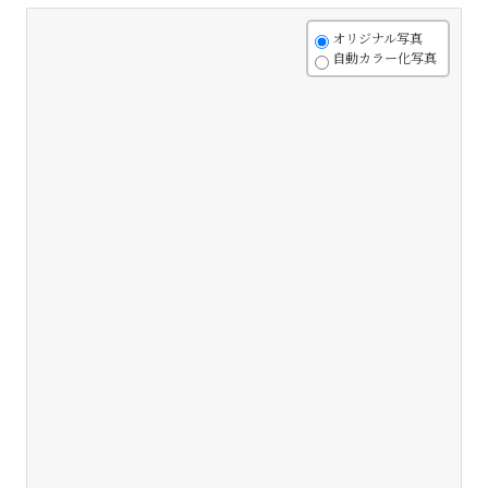
+
オリジナル写真
自動カラー化写真
-