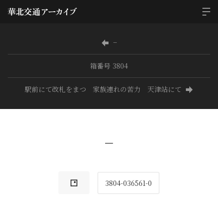
−
箱番号 3804
駅前にて改札をまつ 家族連れの苦力 天津站にて
−
3804-036561-0