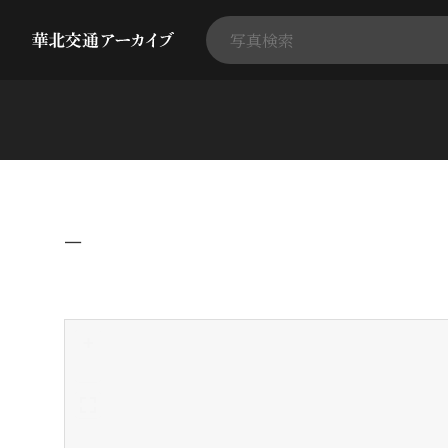
−
+
-