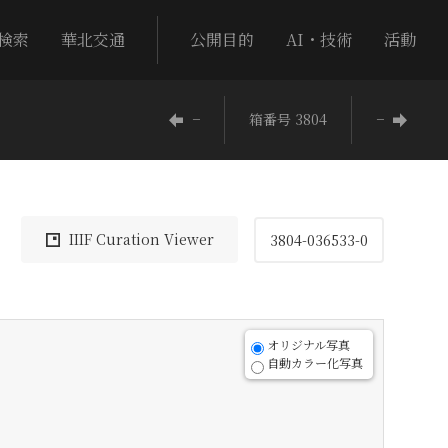
検索
華北交通
公開目的
AI・技術
活動
−
箱番号 3804
−
IIIF Curation Viewer
3804-036533-0
オリジナル写真
自動カラー化写真