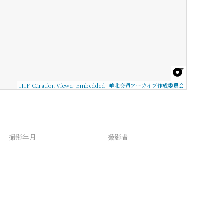
IIIF Curation Viewer Embedded
|
華北交通アーカイブ作成委員会
撮影年月
撮影者
備考