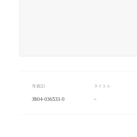
写真ID
タイトル
3804-036533-0
−
分類番号
検閲印