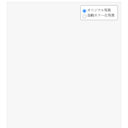
+
オリジナル写真
自動カラー化写真
-