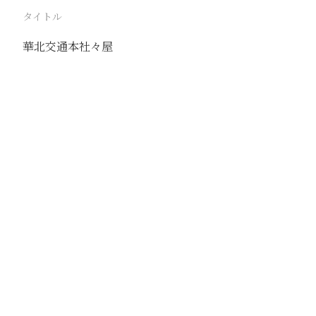
タイトル
華北交通本社々屋
駅
北京
路線
京古線
京包線
大台線
通州東站線
撮影年月
1941年3月