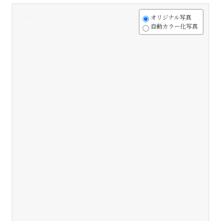
+
オリジナル写真
自動カラー化写真
-