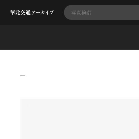
−
+
-