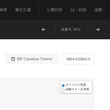
検索
華北交通
公開目的
AI・技術
活動
−
箱番号 3804
−
IIIF Curation Viewer
3804-035865-0
オリジナル写真
自動カラー化写真