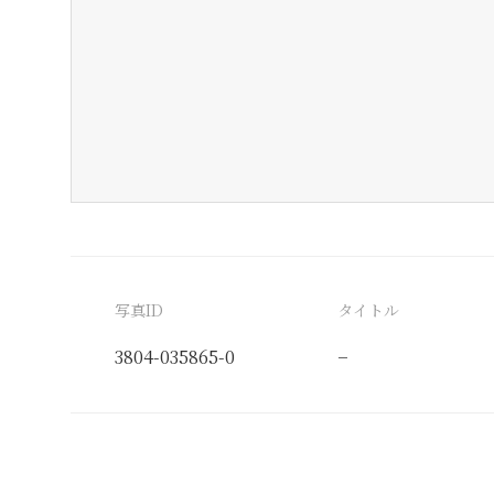
写真ID
タイトル
3804-035865-0
−
分類番号
検閲印