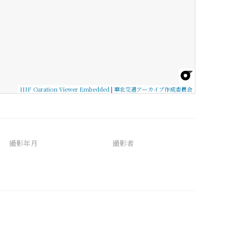
IIIF Curation Viewer Embedded
|
華北交通アーカイブ作成委員会
撮影年月
撮影者
備考