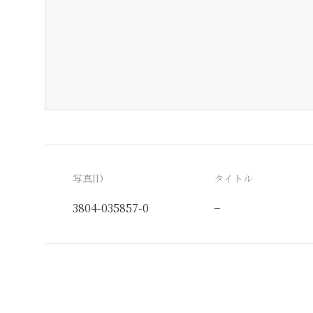
写真ID
タイトル
3804-035857-0
−
分類番号
検閲印