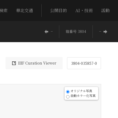
検索
華北交通
公開目的
AI・技術
活動
−
箱番号 3804
−
IIIF Curation Viewer
3804-035857-0
オリジナル写真
自動カラー化写真