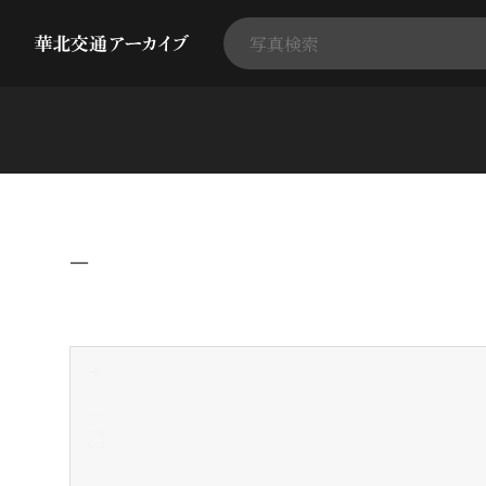
−
+
-