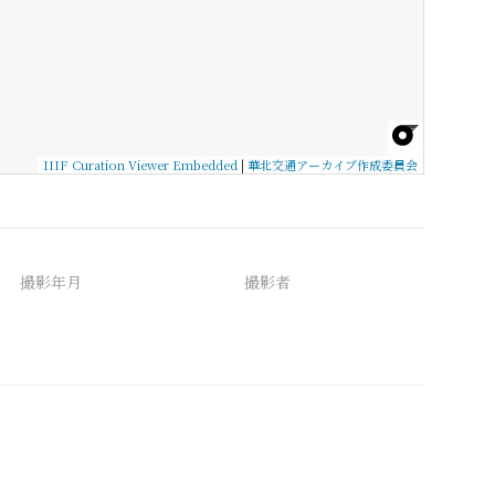
IIIF Curation Viewer Embedded
|
華北交通アーカイブ作成委員会
撮影年月
撮影者
備考