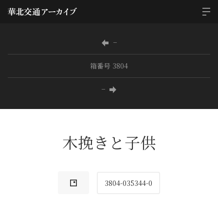
−
箱番号 3804
−
木挽きと子供
3804-035344-0