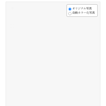
+
オリジナル写真
自動カラー化写真
-