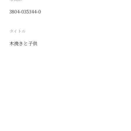
3804-035344-0
タイトル
木挽きと子供
駅
新郷
路線
京漢線
新開線
懐慶線
撮影年月