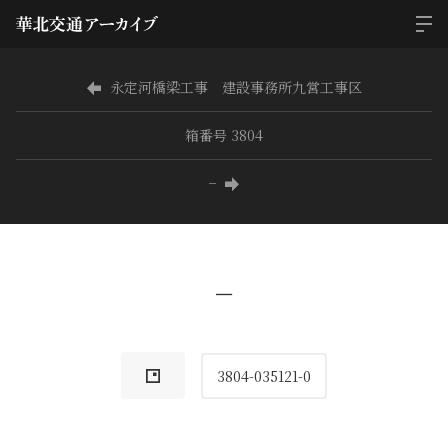
永定河橋梁工事 建設事務所九営工事区
箱番号 3804
−
−
3804-035121-0