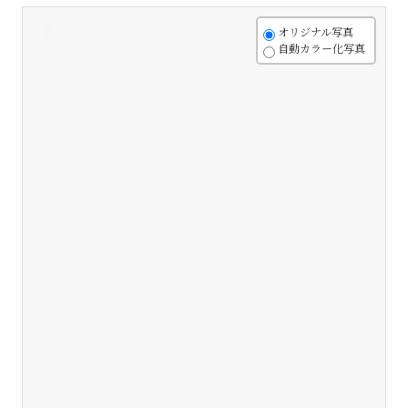
+
オリジナル写真
自動カラー化写真
-