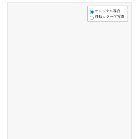
+
オリジナル写真
自動カラー化写真
-