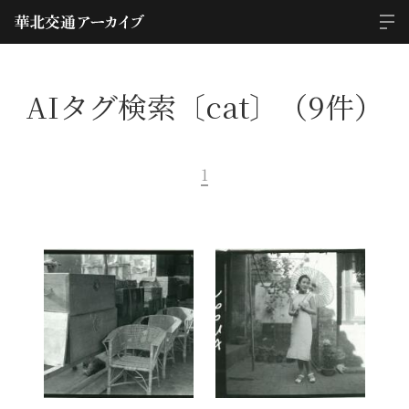
AIタグ検索〔cat〕（9件）
1