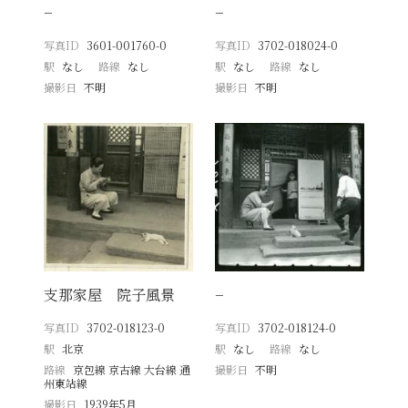
−
−
写真ID
3601-001760-0
写真ID
3702-018024-0
駅
なし
路線
なし
駅
なし
路線
なし
撮影日
不明
撮影日
不明
支那家屋 院子風景
−
写真ID
3702-018123-0
写真ID
3702-018124-0
駅
北京
駅
なし
路線
なし
路線
京包線 京古線 大台線 通
撮影日
不明
州東站線
撮影日
1939年5月