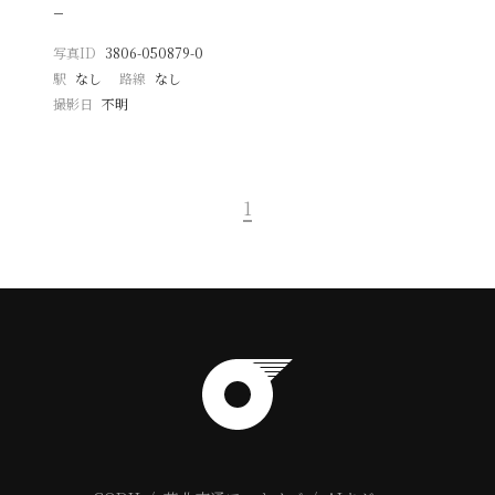
−
写真ID
3806-050879-0
駅
なし
路線
なし
撮影日
不明
1