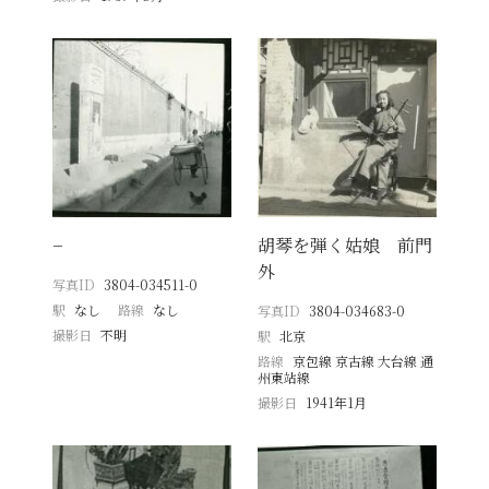
−
胡琴を弾く姑娘 前門
外
写真ID
3804-034511-0
駅
なし
路線
なし
写真ID
3804-034683-0
撮影日
不明
駅
北京
路線
京包線 京古線 大台線 通
州東站線
撮影日
1941年1月