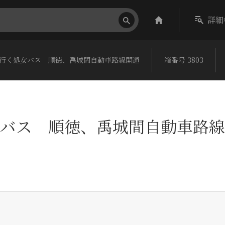
詳細
行く処女バス 順徳、禹城間自動車路線開通
箱番号 3803
バス 順徳、禹城間自動車路線