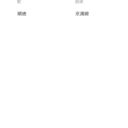
駅
路線
順徳
京漢線
送付先
使用目的
AIタグ