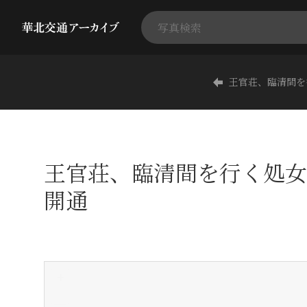
王官荘、臨清間を
王官荘、臨清間を行く処女
開通
+
-