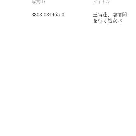
写真ID
タイトル
3803-034465-0
王官荘、臨清間
を行く処女バ
ス 順徳、禹城
間自動車路線開
通
分類番号
検閲印