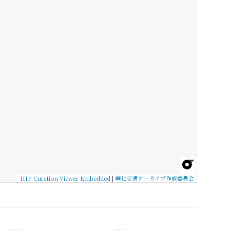
IIIF Curation Viewer Embedded
|
華北交通アーカイブ作成委員会