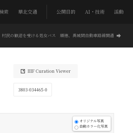
検索
華北交通
公開目的
AI・技術
活動
村民の歓迎を受ける処女バス 順徳、禹城間自動車路線開通
IIIF Curation Viewer
3803-034465-0
オリジナル写真
自動カラー化写真