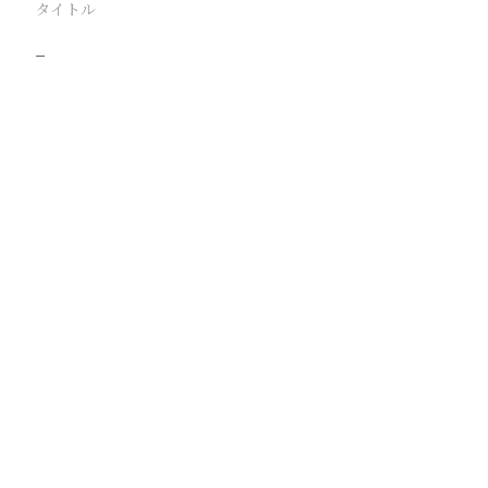
タイトル
−
駅
路線
撮影年月
撮影者