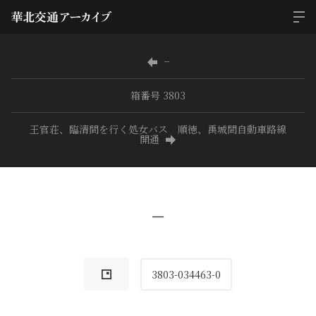
−
箱番号 3803
王官荘、臨清間を行く処女バス 順徳、禹城間自動車路線
開通
−
3803-034463-0