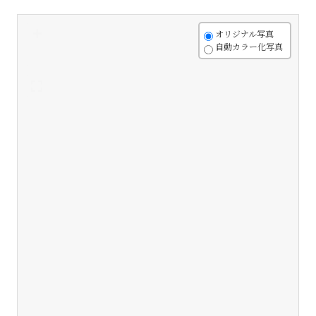
+
オリジナル写真
自動カラー化写真
-