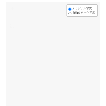
+
オリジナル写真
自動カラー化写真
-