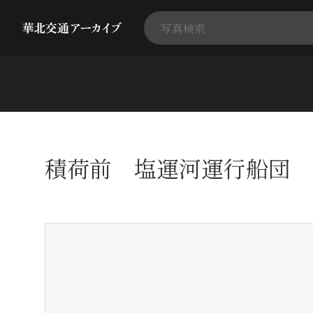
積荷前 塩運河運行船団
+
-