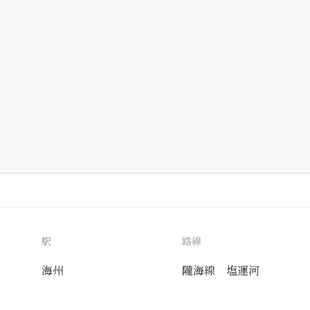
駅
路線
海州
隴海線
塩運河