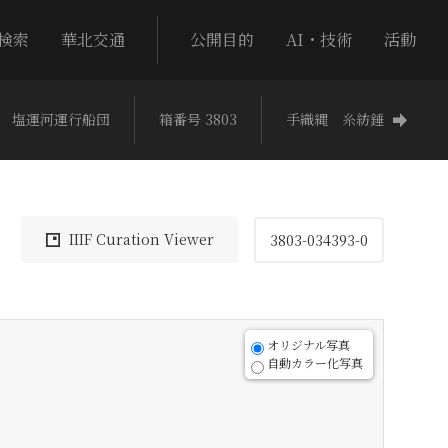
検索
華北交通
公開目的
AI・技術
活動
 塩運河運行船団
箱番号 3803
手織縄 糸紡錘
IIIF Curation Viewer
3803-034393-0
オリジナル写真
自動カラー化写真