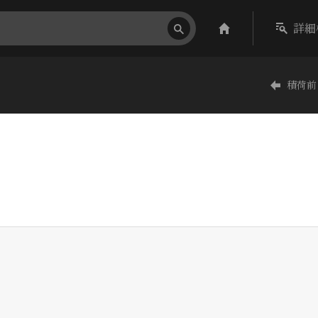
詳細
積荷前