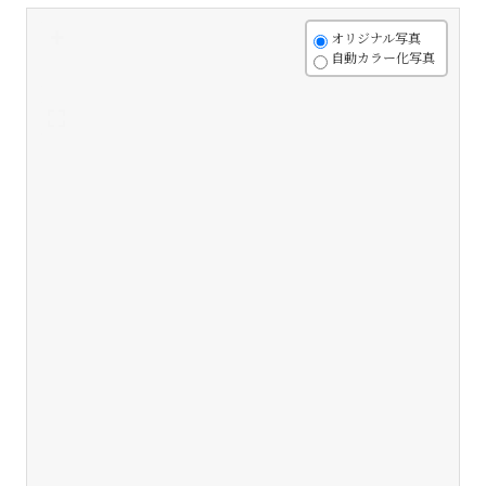
+
オリジナル写真
自動カラー化写真
-