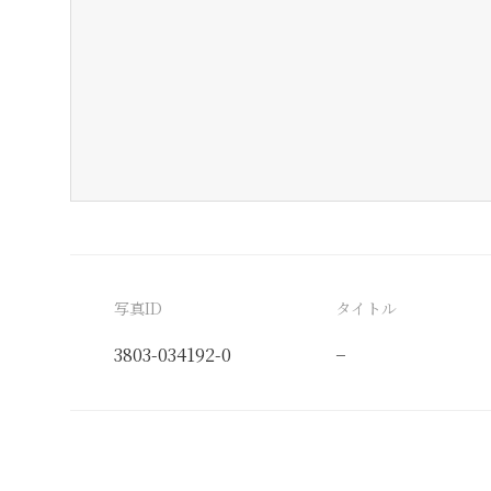
写真ID
タイトル
3803-034192-0
−
分類番号
検閲印