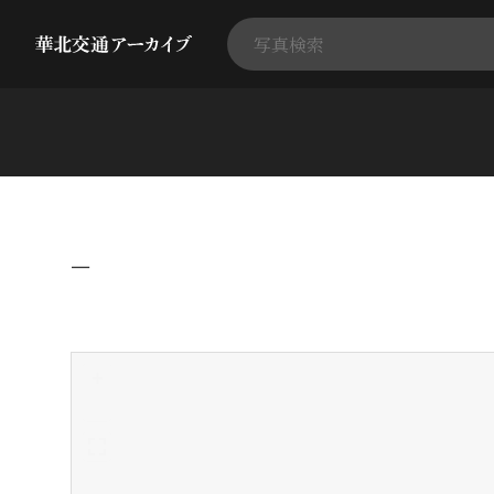
−
+
-