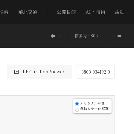
検索
華北交通
公開目的
AI・技術
活動
−
箱番号 3803
−
IIIF Curation Viewer
3803-034192-0
オリジナル写真
自動カラー化写真