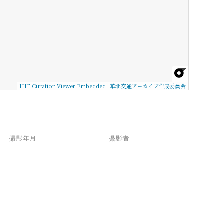
IIIF Curation Viewer Embedded
|
華北交通アーカイブ作成委員会
撮影年月
撮影者
備考