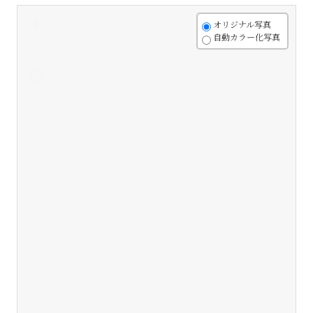
+
オリジナル写真
自動カラー化写真
-