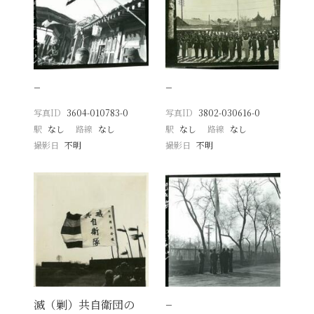
−
−
写真ID
3604-010783-0
写真ID
3802-030616-0
駅
なし
路線
なし
駅
なし
路線
なし
撮影日
不明
撮影日
不明
滅（剿）共自衛団の
−