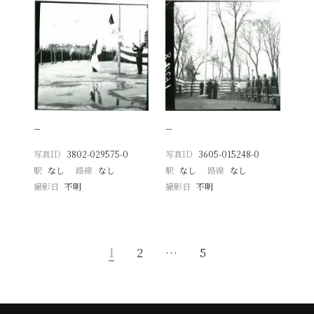
−
−
写真ID
3802-029575-0
写真ID
3605-015248-0
駅
なし
路線
なし
駅
なし
路線
なし
撮影日
不明
撮影日
不明
1
2
…
5