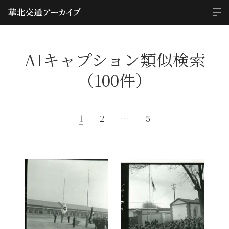
AIキャプション類似検索
（100件）
1
2
…
5