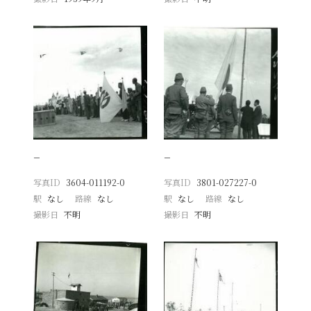
−
−
写真ID
3604-011192-0
写真ID
3801-027227-0
駅
なし
路線
なし
駅
なし
路線
なし
撮影日
不明
撮影日
不明