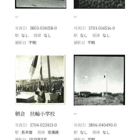
−
−
写真ID
3803-034158-0
写真ID
3701-016516-0
駅
なし
路線
なし
駅
なし
路線
なし
撮影日
不明
撮影日
不明
朝会 扶輪小学校
−
写真ID
3704-023413-0
写真ID
3806-040490-0
駅
長辛店
路線
京漢線
駅
なし
路線
なし
撮影日
1939年9月
撮影日
不明