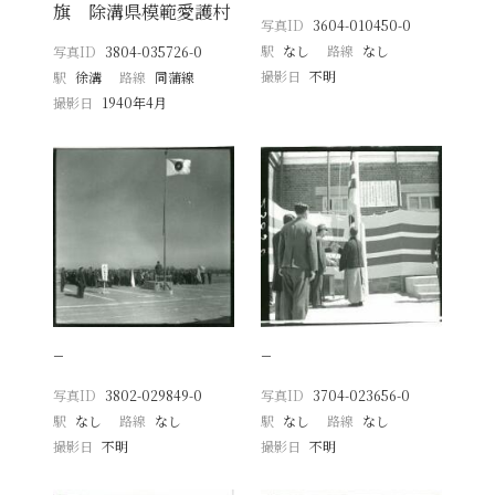
旗 除溝県模範愛護村
写真ID
3604-010450-0
駅
なし
路線
なし
写真ID
3804-035726-0
撮影日
不明
駅
徐溝
路線
同蒲線
撮影日
1940年4月
−
−
写真ID
3802-029849-0
写真ID
3704-023656-0
駅
なし
路線
なし
駅
なし
路線
なし
撮影日
不明
撮影日
不明