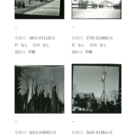
−
−
写真ID
3802-031125-0
写真ID
3705-024882-0
駅
なし
路線
なし
駅
なし
路線
なし
撮影日
不明
撮影日
不明
−
−
写真ID
3603-008452-0
写真ID
3605-013863-0