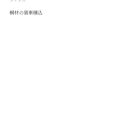
タイトル
桐材の貨車積込
駅
蘭封
路線
隴海線
撮影年月
1940年11月
撮影者