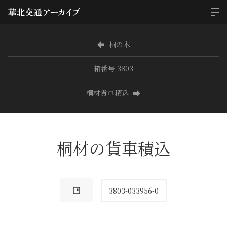
桐の木
箱番号 3803
桐材貨車積込
桐材の貨車積込
3803-033956-0