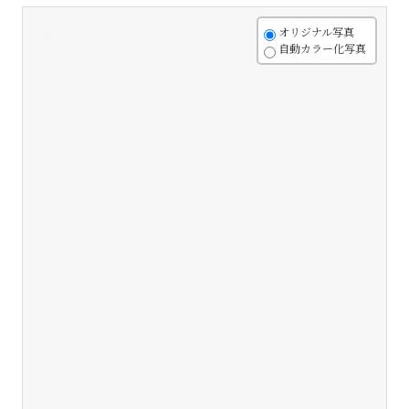
+
オリジナル写真
自動カラー化写真
-