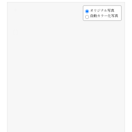
+
オリジナル写真
自動カラー化写真
-