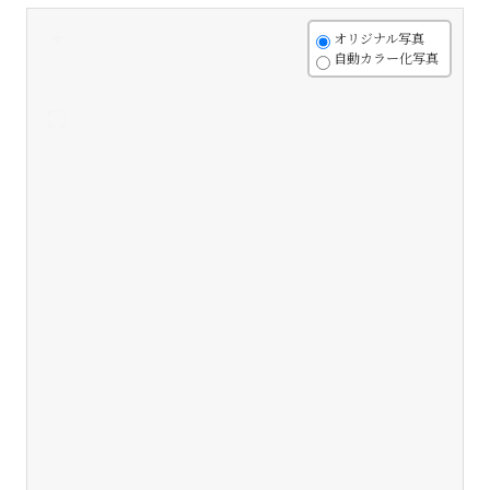
+
オリジナル写真
自動カラー化写真
-