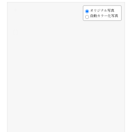
+
オリジナル写真
自動カラー化写真
-