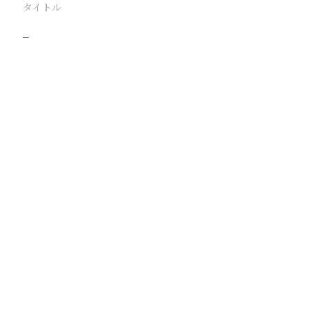
タイトル
−
駅
路線
撮影年月
撮影者