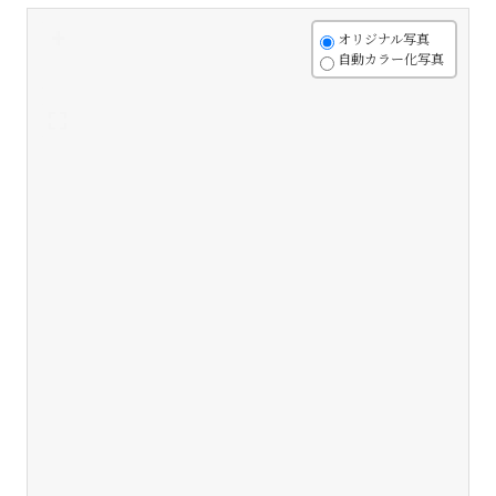
+
オリジナル写真
自動カラー化写真
-