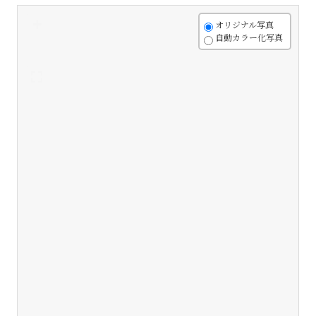
+
オリジナル写真
自動カラー化写真
-