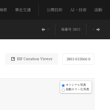
検索
華北交通
公開目的
AI・技術
活動
−
箱番号 3803
−
IIIF Curation Viewer
3803-033060-0
オリジナル写真
自動カラー化写真