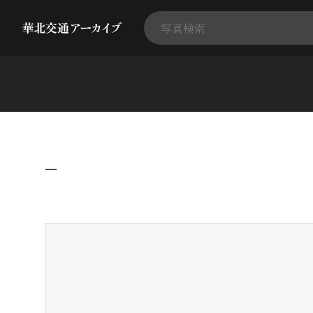
−
+
-