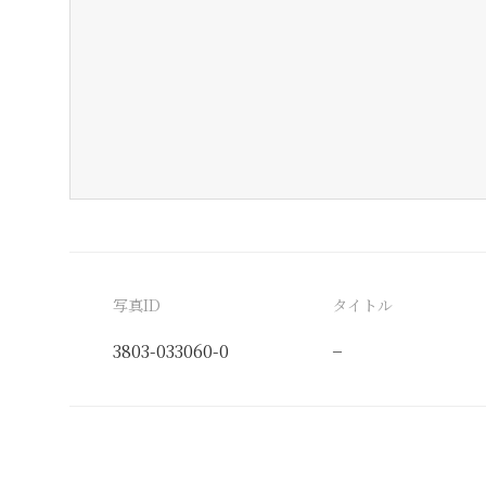
写真ID
タイトル
3803-033060-0
−
分類番号
検閲印