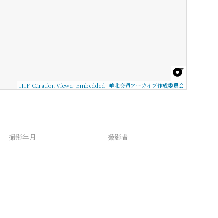
IIIF Curation Viewer Embedded
|
華北交通アーカイブ作成委員会
撮影年月
撮影者
備考