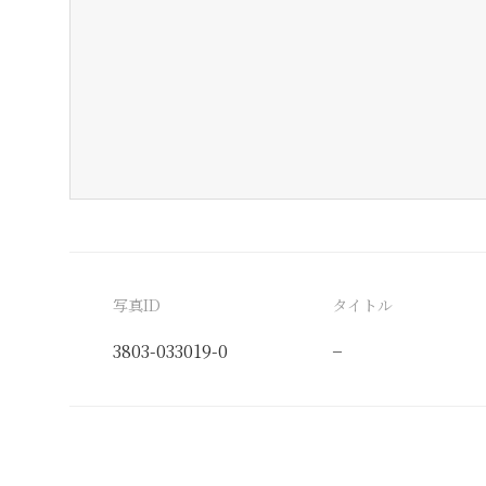
写真ID
タイトル
3803-033019-0
−
分類番号
検閲印