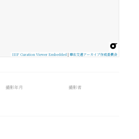
IIIF Curation Viewer Embedded
|
華北交通アーカイブ作成委員会
撮影年月
撮影者
備考