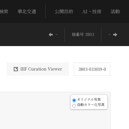
検索
華北交通
公開目的
AI・技術
活動
−
箱番号 3803
−
IIIF Curation Viewer
3803-033019-0
オリジナル写真
自動カラー化写真