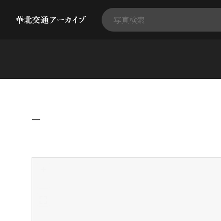
−
+
-